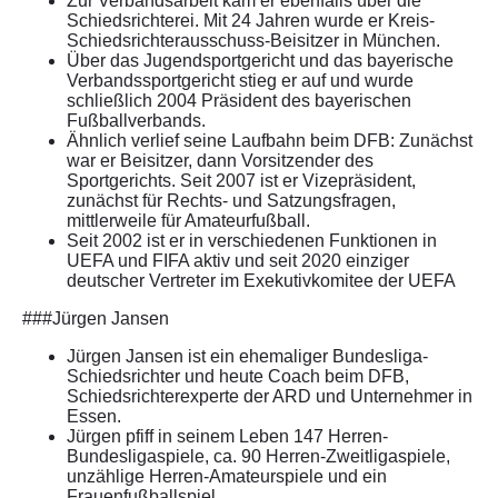
Zur Verbandsarbeit kam er ebenfalls über die
Schiedsrichterei. Mit 24 Jahren wurde er Kreis-
Schiedsrichterausschuss-Beisitzer in München.
Über das Jugendsportgericht und das bayerische
Verbandssportgericht stieg er auf und wurde
schließlich 2004 Präsident des bayerischen
Fußballverbands.
Ähnlich verlief seine Laufbahn beim DFB: Zunächst
war er Beisitzer, dann Vorsitzender des
Sportgerichts. Seit 2007 ist er Vizepräsident,
zunächst für Rechts- und Satzungsfragen,
mittlerweile für Amateurfußball.
Seit 2002 ist er in verschiedenen Funktionen in
UEFA und FIFA aktiv und seit 2020 einziger
deutscher Vertreter im Exekutivkomitee der UEFA
###Jürgen Jansen
Jürgen Jansen ist ein ehemaliger Bundesliga-
Schiedsrichter und heute Coach beim DFB,
Schiedsrichterexperte der ARD und Unternehmer in
Essen.
Jürgen pfiff in seinem Leben 147 Herren-
Bundesligaspiele, ca. 90 Herren-Zweitligaspiele,
unzählige Herren-Amateurspiele und ein
Frauenfußballspiel.