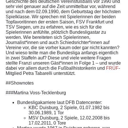
Geschichte des deutschen Vereinsfußballs vor 1990 und
sehr viel genauer auf die Zeit unmittelbar vor, während
und nach dem 02.09.1990, dem Geburtstag der höchsten
Spielklasse. Wir sprechen mit Spielerinnen der beiden
Topfavoritinnen der ersten Saison, FSV Frankfurt und
TSV Siegen, um zu erfahren, wie es sich für die
Spielerinnen anfühlte, plötzlich Bundesligastar zu
werden. Wie bereiteten sich Spielerinnen,
Journalist*innen und auch Schiedsrichter*innen auf
Vereine vor, die sie vorher kaum oder gar nicht kannten?
Und wieso teilte man die Bundesliga anfangs eigentlich
in zwei Staffeln auf? Diese und viele weitere Fragen
stellte Franzi unseren Gäst*innen in Folge 1 – und wurde
dabei vor allem durch die Fußballhistorikerin und
FRÜF
-
Mitglied Petra Tabarelli unterstützt.
##Shownotes
###Martina Voss-Tecklenburg
Bundesligakarriere laut DFB Datencenter:
KBC Duisburg, 2 Spiele, 01.07.1982 bis
30.06.1989, 1 Tor
MSV Duisburg, 2 Spiele, 12.02.2008 bis
17.02.2011, 0 Tore