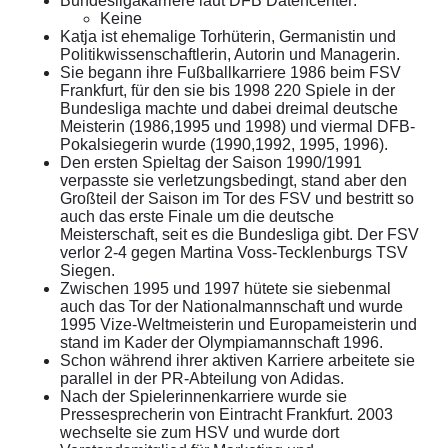
Bundesligakarriere laut DFB Datencenter:
Keine
Katja ist ehemalige Torhüterin, Germanistin und
Politikwissenschaftlerin, Autorin und Managerin.
Sie begann ihre Fußballkarriere 1986 beim FSV
Frankfurt, für den sie bis 1998 220 Spiele in der
Bundesliga machte und dabei dreimal deutsche
Meisterin (1986,1995 und 1998) und viermal DFB-
Pokalsiegerin wurde (1990,1992, 1995, 1996).
Den ersten Spieltag der Saison 1990/1991
verpasste sie verletzungsbedingt, stand aber den
Großteil der Saison im Tor des FSV und bestritt so
auch das erste Finale um die deutsche
Meisterschaft, seit es die Bundesliga gibt. Der FSV
verlor 2-4 gegen Martina Voss-Tecklenburgs TSV
Siegen.
Zwischen 1995 und 1997 hütete sie siebenmal
auch das Tor der Nationalmannschaft und wurde
1995 Vize-Weltmeisterin und Europameisterin und
stand im Kader der Olympiamannschaft 1996.
Schon während ihrer aktiven Karriere arbeitete sie
parallel in der PR-Abteilung von Adidas.
Nach der Spielerinnenkarriere wurde sie
Pressesprecherin von Eintracht Frankfurt. 2003
wechselte sie zum HSV und wurde dort