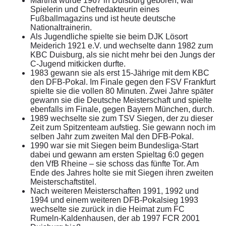
Martina wurde 1967 in Duisburg geboren, war
Spielerin und Chefredakteurin eines
Fußballmagazins und ist heute deutsche
Nationaltrainerin.
Als Jugendliche spielte sie beim DJK Lösort
Meiderich 1921 e.V. und wechselte dann 1982 zum
KBC Duisburg, als sie nicht mehr bei den Jungs der
C-Jugend mitkicken durfte.
1983 gewann sie als erst 15-Jährige mit dem KBC
den DFB-Pokal. Im Finale gegen den FSV Frankfurt
spielte sie die vollen 80 Minuten. Zwei Jahre später
gewann sie die Deutsche Meisterschaft und spielte
ebenfalls im Finale, gegen Bayern München, durch.
1989 wechselte sie zum TSV Siegen, der zu dieser
Zeit zum Spitzenteam aufstieg. Sie gewann noch im
selben Jahr zum zweiten Mal den DFB-Pokal.
1990 war sie mit Siegen beim Bundesliga-Start
dabei und gewann am ersten Spieltag 6:0 gegen
den VfB Rheine – sie schoss das fünfte Tor. Am
Ende des Jahres holte sie mit Siegen ihren zweiten
Meisterschaftstitel.
Nach weiteren Meisterschaften 1991, 1992 und
1994 und einem weiteren DFB-Pokalsieg 1993
wechselte sie zurück in die Heimat zum FC
Rumeln-Kaldenhausen, der ab 1997 FCR 2001