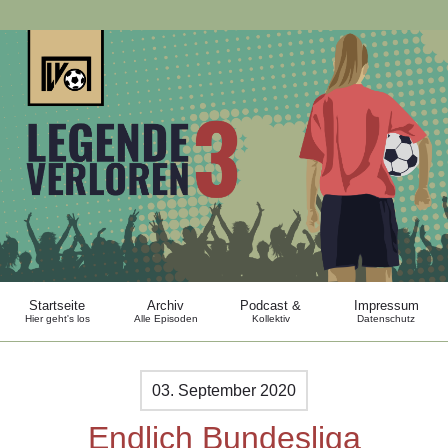
Startseite
Archiv
Podcast &
Impressum
Hier geht's los
Alle Episoden
Kollektiv
Datenschutz
03. September 2020
Endlich Bundesliga