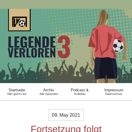
Startseite
Archiv
Podcast &
Impressum
Hier geht's los
Alle Episoden
Kollektiv
Datenschutz
09. May 2021
Fortsetzung folgt