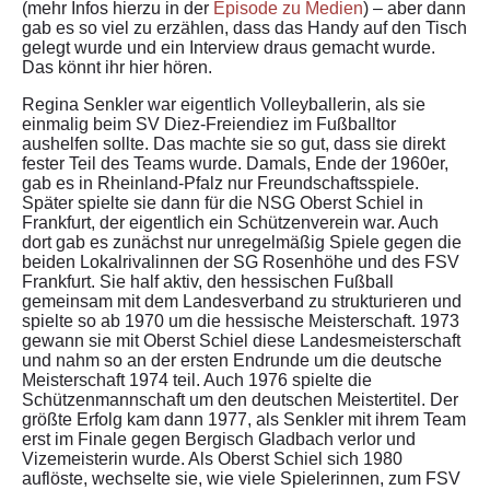
(mehr Infos hierzu in der
Episode zu Medien
) – aber dann
gab es so viel zu erzählen, dass das Handy auf den Tisch
gelegt wurde und ein Interview draus gemacht wurde.
Das könnt ihr hier hören.
Regina Senkler war eigentlich Volleyballerin, als sie
einmalig beim SV Diez-Freiendiez im Fußballtor
aushelfen sollte. Das machte sie so gut, dass sie direkt
fester Teil des Teams wurde. Damals, Ende der 1960er,
gab es in Rheinland-Pfalz nur Freundschaftsspiele.
Später spielte sie dann für die NSG Oberst Schiel in
Frankfurt, der eigentlich ein Schützenverein war. Auch
dort gab es zunächst nur unregelmäßig Spiele gegen die
beiden Lokalrivalinnen der SG Rosenhöhe und des FSV
Frankfurt. Sie half aktiv, den hessischen Fußball
gemeinsam mit dem Landesverband zu strukturieren und
spielte so ab 1970 um die hessische Meisterschaft. 1973
gewann sie mit Oberst Schiel diese Landesmeisterschaft
und nahm so an der ersten Endrunde um die deutsche
Meisterschaft 1974 teil. Auch 1976 spielte die
Schützenmannschaft um den deutschen Meistertitel. Der
größte Erfolg kam dann 1977, als Senkler mit ihrem Team
erst im Finale gegen Bergisch Gladbach verlor und
Vizemeisterin wurde. Als Oberst Schiel sich 1980
auflöste, wechselte sie, wie viele Spielerinnen, zum FSV