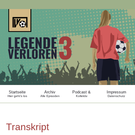
Startseite
Archiv
Podcast &
Impressum
Hier geht's los
Alle Episoden
Kollektiv
Datenschutz
Transkript